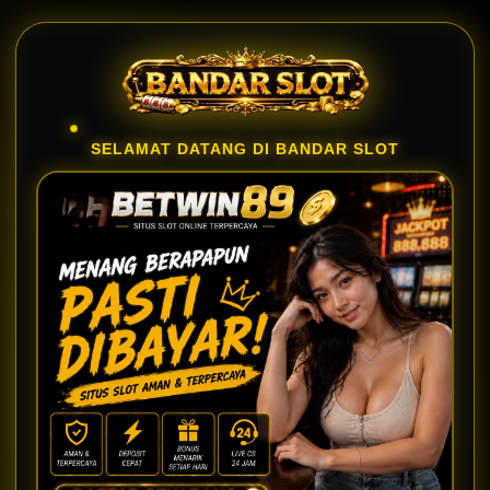
SELAMAT DATANG DI BANDAR SLOT