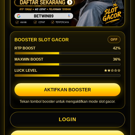
BOOSTER SLOT GACOR
OFF
RTP BOOST
42%
MAXWIN BOOST
36%
LUCK LEVEL
★★☆☆☆
AKTIFKAN BOOSTER
Tekan tombol booster untuk mengaktifkan mode slot gacor.
LOGIN